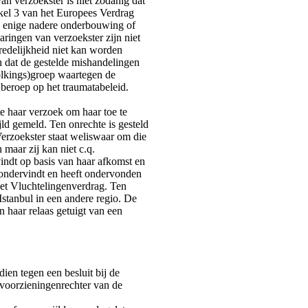
an verzoekster is niet zodanig dat
ikel 3 van het Europees Verdrag
 enige nadere onderbouwing of
aringen van verzoekster zijn niet
 redelijkheid niet kan worden
n dat de gestelde mishandelingen
volkings)groep waartegen de
 beroep op het traumatabeleid.
te haar verzoek om haar toe te
jld gemeld. Ten onrechte is gesteld
erzoekster staat weliswaar om die
 maar zij kan niet c.q.
ndt op basis van haar afkomst en
r ondervindt en heeft ondervonden
et Vluchtelingenverdrag. Ten
 Istanbul in een andere regio. De
en haar relaas getuigt van een
ien tegen een besluit bij de
e voorzieningenrechter van de