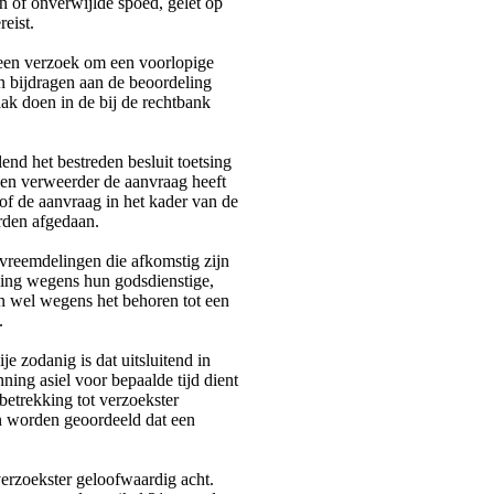
 of onverwijlde spoed, gelet op
eist.
n een verzoek om een voorlopige
an bijdragen aan de beoordeling
aak doen in de bij de rechtbank
end het bestreden besluit toetsing
en verweerder de aanvraag heeft
f de aanvraag in het kader van de
den afgedaan.
vreemdelingen die afkomstig zijn
ging wegens hun godsdienstige,
an wel wegens het behoren tot een
.
je zodanig is dat uitsluitend in
ning asiel voor bepaalde tijd dient
betrekking tot verzoekster
n worden geoordeeld dat een
verzoekster geloofwaardig acht.