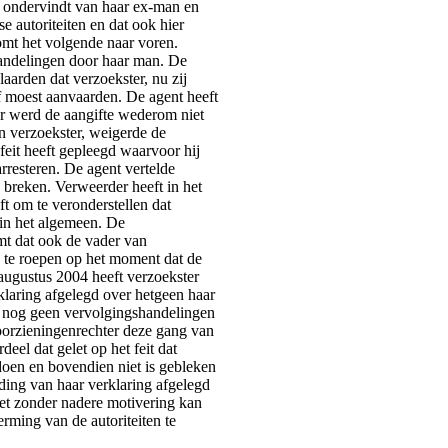
ij ondervindt van haar ex-man en
 autoriteiten en dat ook hier
omt het volgende naar voren.
handelingen door haar man. De
aarden dat verzoekster, nu zij
 moest aanvaarden. De agent heeft
r werd de aangifte wederom niet
n verzoekster, weigerde de
feit heeft gepleegd waarvoor hij
arresteren. De agent vertelde
 breken. Verweerder heeft in het
ft om te veronderstellen dat
in het algemeen. De
omt dat ook de vader van
n te roepen op het moment dat de
augustus 2004 heeft verzoekster
rklaring afgelegd over hetgeen haar
g nog geen vervolgingshandelingen
voorzieningenrechter deze gang van
el dat gelet op het feit dat
 doen en bovendien niet is gebleken
ding van haar verklaring afgelegd
iet zonder nadere motivering kan
ming van de autoriteiten te