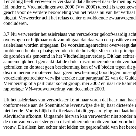
Ter zitting heeft verweerder verklaard dat alhoewel naar de mening v
lid, onder c, Vreemdelingenwet 2000 (Vw 2000) terecht is tegengewor
geacht voor de verdere beoordeling van het relaas nu van het verhaal
uitgaat. Verweerder acht het relaas echter onvoldoende zwaarwegend 
concluderen.
3.7 Nu verweerder het asielrelaas van verzoekster geloofwaardig acht
overwogen er blijkbaar ook van uit gaat dat daarvan een positieve over
asielrelaas worden uitgegaan. De voorzieningenrechter overweegt da
problemen hebben plaatsgevonden in de huiselijk sfeer en in principe n
de gronden als genoemd in het Vluchtelingenverdrag. Dit kan echter a
aannemelijk heeft gemaakt dat de dader discriminerende motieven ha
gebruiken en de staat geen bescherming kan of wil bieden tegen dit ge
discriminerende motieven haar geen bescherming bood tegen huiseli
voorzieningenrechter verwijst terzake naar paragraaf 22 van de Guideli
Membership of a particular social group, mei 2002 en naar de kabine
rapportage VN-vrouwenverdrag van december 2003.
Uit het asielrelaas van verzoekster komt naar voren dat haar man haar
conformeerde aan de Soennitische levenswijze die hij haar dicteerde e
niet kende. Voorts blijkt uit dit relaas dat dit gepaard ging met laatd
Alevitische afkomst. Uitgaande hiervan kan verweerder niet zonder 
de man van verzoekster geen discriminerende motieven had voor het 
vrouw. Dit alleen kan echter niet leiden tot gegrondheid van het bero