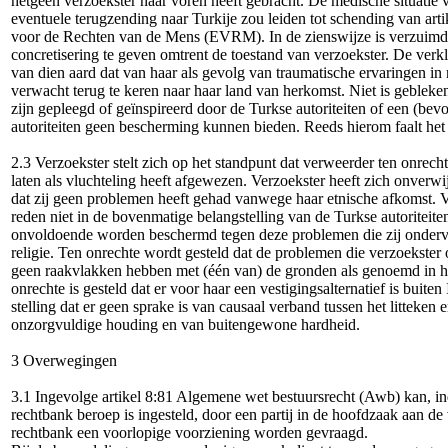
hetgeen verzoekster naar voren heeft gebracht. De medische situatie v
eventuele terugzending naar Turkije zou leiden tot schending van art
voor de Rechten van de Mens (EVRM). In de zienswijze is verzuimd
concretisering te geven omtrent de toestand van verzoekster. De verkl
van dien aard dat van haar als gevolg van traumatische ervaringen in
verwacht terug te keren naar haar land van herkomst. Niet is gebleke
zijn gepleegd of geïnspireerd door de Turkse autoriteiten of een (be
autoriteiten geen bescherming kunnen bieden. Reeds hierom faalt het
2.3 Verzoekster stelt zich op het standpunt dat verweerder ten onrech
laten als vluchteling heeft afgewezen. Verzoekster heeft zich onverwi
dat zij geen problemen heeft gehad vanwege haar etnische afkomst. V
reden niet in de bovenmatige belangstelling van de Turkse autoriteiten
onvoldoende worden beschermd tegen deze problemen die zij ondervi
religie. Ten onrechte wordt gesteld dat de problemen die verzoekste
geen raakvlakken hebben met (één van) de gronden als genoemd in h
onrechte is gesteld dat er voor haar een vestigingsalternatief is buiten
stelling dat er geen sprake is van causaal verband tussen het litteken 
onzorgvuldige houding en van buitengewone hardheid.
3 Overwegingen
3.1 Ingevolge artikel 8:81 Algemene wet bestuursrecht (Awb) kan, ind
rechtbank beroep is ingesteld, door een partij in de hoofdzaak aan d
rechtbank een voorlopige voorziening worden gevraagd.