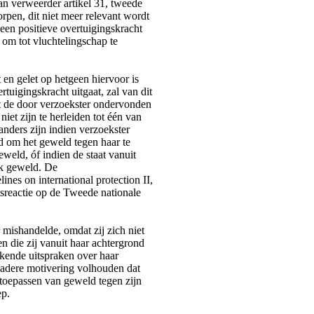
an verweerder artikel 31, tweede
pen, dit niet meer relevant wordt
 een positieve overtuigingskracht
om tot vluchtelingschap te
 en gelet op hetgeen hiervoor is
tuigingskracht uitgaat, zal van dit
t de door verzoekster ondervonden
iet zijn te herleiden tot één van
nders zijn indien verzoekster
d om het geweld tegen haar te
weld, óf indien de staat vanuit
jk geweld. De
nes on international protection II,
tsreactie op de Tweede nationale
 mishandelde, omdat zij zich niet
n die zij vanuit haar achtergrond
unkende uitspraken over haar
nadere motivering volhouden dat
toepassen van geweld tegen zijn
ep.