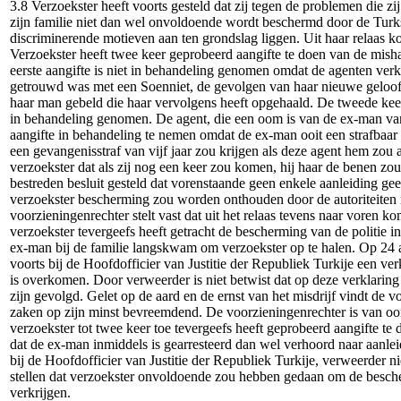
3.8 Verzoekster heeft voorts gesteld dat zij tegen de problemen die z
zijn familie niet dan wel onvoldoende wordt beschermd door de Turkse
discriminerende motieven aan ten grondslag liggen. Uit haar relaas k
Verzoekster heeft twee keer geprobeerd aangifte te doen van de mis
eerste aangifte is niet in behandeling genomen omdat de agenten verkl
getrouwd was met een Soenniet, de gevolgen van haar nieuwe geloof
haar man gebeld die haar vervolgens heeft opgehaald. De tweede kee
in behandeling genomen. De agent, die een oom is van de ex-man va
aangifte in behandeling te nemen omdat de ex-man ooit een strafbaar 
een gevangenisstraf van vijf jaar zou krijgen als deze agent hem zou 
verzoekster dat als zij nog een keer zou komen, hij haar de benen zou
bestreden besluit gesteld dat vorenstaande geen enkele aanleiding gee
verzoekster bescherming zou worden onthouden door de autoriteiten 
voorzieningenrechter stelt vast dat uit het relaas tevens naar voren k
verzoekster tevergeefs heeft getracht de bescherming van de politie i
ex-man bij de familie langskwam om verzoekster op te halen. Op 24 
voorts bij de Hoofdofficier van Justitie der Republiek Turkije een ve
is overkomen. Door verweerder is niet betwist dat op deze verklarin
zijn gevolgd. Gelet op de aard en de ernst van het misdrijf vindt de 
zaken op zijn minst bevreemdend. De voorzieningenrechter is van oorde
verzoekster tot twee keer toe tevergeefs heeft geprobeerd aangifte te
dat de ex-man inmiddels is gearresteerd dan wel verhoord naar aanlei
bij de Hoofdofficier van Justitie der Republiek Turkije, verweerder n
stellen dat verzoekster onvoldoende zou hebben gedaan om de bescher
verkrijgen.