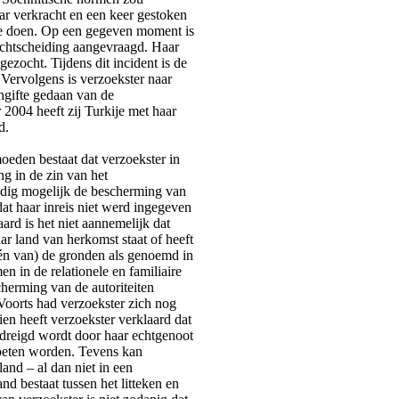
aar verkracht en een keer gestoken
te doen. Op een gegeven moment is
e echtscheiding aangevraagd. Haar
ezocht. Tijdens dit incident is de
 Vervolgens is verzoekster naar
angifte gedaan van de
2004 heeft zij Turkije met haar
d.
eden bestaat dat verzoekster in
g in de zin van het
edig mogelijk de bescherming van
at haar inreis niet werd ingegeven
ard is het niet aannemelijk dat
ar land van herkomst staat of heeft
én van) de gronden als genoemd in
n in de relationele en familiaire
herming van de autoriteiten
Voorts had verzoekster zich nog
n heeft verzoekster verklaard dat
edreigd wordt door haar echtgenoot
oeten worden. Tevens kan
and – al dan niet in een
and bestaat tussen het litteken en