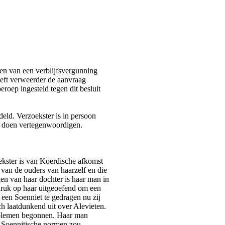
nen van een verblijfsvergunning
eeft verweerder de aanvraag
roep ingesteld tegen dit besluit
eld. Verzoekster is in persoon
h doen vertegenwoordigen.
ekster is van Koerdische afkomst
s van de ouders van haarzelf en die
en van haar dochter is haar man in
druk op haar uitgeoefend om een
s een Soenniet te gedragen nu zij
h laatdunkend uit over Alevieten.
roblemen begonnen. Haar man
e Soennitische normen zou