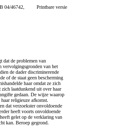
WB 04/46742,
Printbare versie
gt dat de problemen van
van vervolgingsgronden van het
ndien de dader discriminerende
de of de staat geen bescherming
ishandelde haar omdat ze zich
et zich laatdunkend uit over haar
aangifte gedaan. De wijze waarop
haar religieuze afkomst.
len dat verzoekster onvoldoende
erder heeft voorts onvoldoende
 heeft gelet op de verklaring van
recht kan. Beroep gegrond.