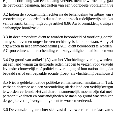
Bij de beoordeling van een zodanig verzoek dient te worden nagegaan
de betrokken belangen, het treffen van een voorlopige voorziening ver
3.2 Indien de voorzieningenrechter na de behandeling ter zitting va
voorziening van oordeel is dat nader onderzoek redelijkerwijs niet k
van de zaak, kan hij, ingevolge artikel 8:86 Awb, onmiddellijk uitspr
aanhangige hoofdzaak.
3.3 In deze procedure dient te worden beoordeeld of voorlopig oordel
aan geschreven en ongeschreven rechtsregels kan doorstaan. Aangezi
afgewezen in het aanmeldcentrum (AC), dient beoordeeld te worden o
AC-procedure zonder schending van zorgvuldigheid had kunnen wor
3.4 Op grond van artikel 1(A) van het Vluchtelingenverdrag worden 
uit een land waarin zij gegronde reden hebben te vrezen voor vervol
levensbeschouwelijke of politieke overtuiging of hun nationaliteit, d
bepaald ras of een bepaalde sociale groep, als vluchteling beschouwd
3.5 Niet is gebleken dat de politieke en mensenrechtensituatie in Turki
verband daarmee aan een vreemdeling uit dat land een verblijfsvergun
te worden verleend. Het zal daarom aannemelijk moeten zijn dat met 
persoonlijke feiten en omstandigheden bestaan op grond waarvan ka
dergelijke verblijfsvergunning dient te worden verleend.
3.6 De voorzieningenrechter stelt vast dat verweerder het relaas van 