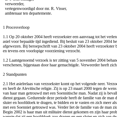
verweerder,
vertegenwoordigd door mr. R. Visser,
ambtenaar ten departemente.
1 Procesverloop
1.1 Op 20 oktober 2004 heeft verzoekster een aanvraag tot het verle
asiel voor bepaalde tijd ingediend. Bij besluit van 23 oktober 2004 h
afgewezen. Bij beroepschrift van 23 oktober 2004 heeft verzoekster be
en tevens een voorlopige voorziening verzocht.
1.2 Laatstgenoemd verzoek is ter zitting van 5 november 2004 behand
verschenen, bijgestaan door haar gemachtigde. Verweerder heeft zic
2 Standpunten
2.1 Het asielrelaas van verzoekster komt op het volgende neer. Verzo
en heeft de Alevitische religie. Zij is op 23 maart 2000 tegen de wen
van haar man getrouwd met een Soennitische man. Nadat zij is bevall
dienst gegaan. Gedurende deze periode heeft de familie van de man 
sluier en hoofddoek te dragen, te bidden en te vasten en zich meer al
met een Soenniet getrouwd was. Verder liet de familie van de man zic
Begin 2002 is haar man uit militaire dienst gekomen en zijn haar p
wenste dat zij een hoofddoek zou dragen en een sluier en zich aan d