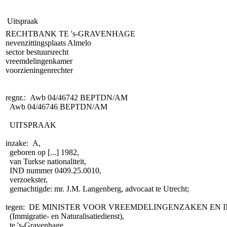
Uitspraak
RECHTBANK TE 's-GRAVENHAGE
nevenzittingsplaats Almelo
sector bestuursrecht
vreemdelingenkamer
voorzieningenrechter
regnr.: Awb 04/46742 BEPTDN/AM
Awb 04/46746 BEPTDN/AM
UITSPRAAK
inzake: A,
geboren op [...] 1982,
van Turkse nationaliteit,
IND nummer 0409.25.0010,
verzoekster,
gemachtigde: mr. J.M. Langenberg, advocaat te Utrecht;
tegen: DE MINISTER VOOR VREEMDELINGENZAKEN EN 
(Immigratie- en Naturalisatiedienst),
te 's-Gravenhage,