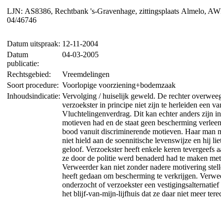
LJN: AS8386, Rechtbank 's-Gravenhage, zittingsplaats Almelo, A
04/46746
Datum uitspraak:
12-11-2004
Datum
04-03-2005
publicatie:
Rechtsgebied:
Vreemdelingen
Soort procedure:
Voorlopige voorziening+bodemzaak
Inhoudsindicatie:
Vervolging / huiselijk geweld. De rechter overwee
verzoekster in principe niet zijn te herleiden een 
Vluchtelingenverdrag. Dit kan echter anders zijn i
motieven had en de staat geen bescherming verleen
bood vanuit discriminerende motieven. Haar man m
niet hield aan de soennitische levenswijze en hij li
geloof. Verzoekster heeft enkele keren tevergeefs 
ze door de politie werd benaderd had te maken met 
Verweerder kan niet zonder nadere motivering stel
heeft gedaan om bescherming te verkrijgen. Verwe
onderzocht of verzoekster een vestigingsalternatief
het blijf-van-mijn-lijfhuis dat ze daar niet meer te