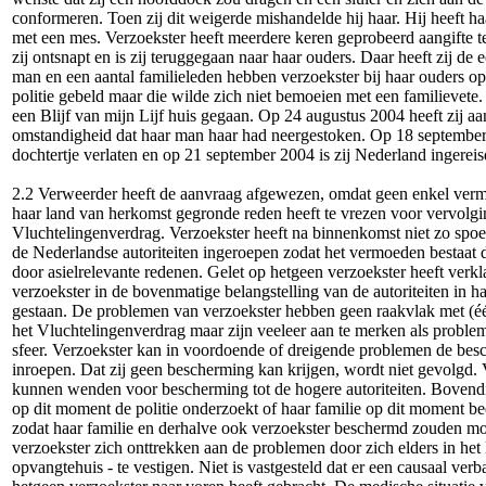
conformeren. Toen zij dit weigerde mishandelde hij haar. Hij heeft h
met een mes. Verzoekster heeft meerdere keren geprobeerd aangifte 
zij ontsnapt en is zij teruggegaan naar haar ouders. Daar heeft zij d
man en een aantal familieleden hebben verzoekster bij haar ouders opg
politie gebeld maar die wilde zich niet bemoeien met een familievete.
een Blijf van mijn Lijf huis gegaan. Op 24 augustus 2004 heeft zij a
omstandigheid dat haar man haar had neergestoken. Op 18 september 
dochtertje verlaten en op 21 september 2004 is zij Nederland ingereis
2.2 Verweerder heeft de aanvraag afgewezen, omdat geen enkel vermo
haar land van herkomst gegronde reden heeft te vrezen voor vervolgin
Vluchtelingenverdrag. Verzoekster heeft na binnenkomst niet zo spo
de Nederlandse autoriteiten ingeroepen zodat het vermoeden bestaat d
door asielrelevante redenen. Gelet op hetgeen verzoekster heeft verkla
verzoekster in de bovenmatige belangstelling van de autoriteiten in ha
gestaan. De problemen van verzoekster hebben geen raakvlak met (é
het Vluchtelingenverdrag maar zijn veeleer aan te merken als probleme
sfeer. Verzoekster kan in voordoende of dreigende problemen de besc
inroepen. Dat zij geen bescherming kan krijgen, wordt niet gevolgd. 
kunnen wenden voor bescherming tot de hogere autoriteiten. Bovendie
op dit moment de politie onderzoekt of haar familie op dit moment b
zodat haar familie en derhalve ook verzoekster beschermd zouden m
verzoekster zich onttrekken aan de problemen door zich elders in het l
opvangtehuis - te vestigen. Niet is vastgesteld dat er een causaal verb