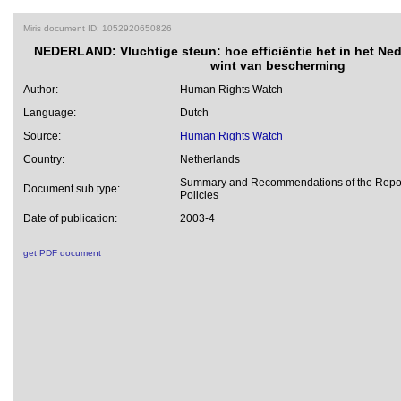
Miris document ID: 1052920650826
NEDERLAND: Vluchtige steun: hoe efficiëntie het in het Ned
wint van bescherming
Author:
Human Rights Watch
Language:
Dutch
Source:
Human Rights Watch
Country:
Netherlands
Summary and Recommendations of the Repor
Document sub type:
Policies
Date of publication:
2003-4
get PDF document